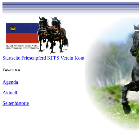
Startseite
Friesenpferd
KFPS
Verein
Kontakt
Galerie
Inserate
Links
Favoriten
Agenda
Aktuell
Seitenhistorie