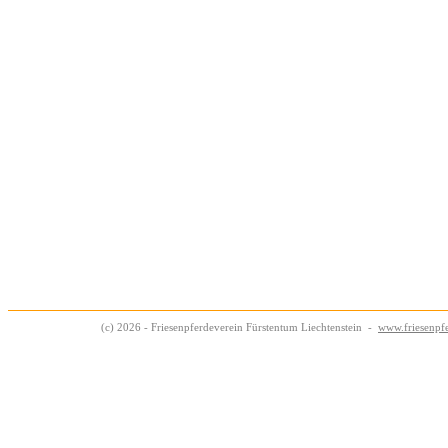
(c) 2026 - Friesenpferdeverein Fürstentum Liechtenstein -
www.friesenpfe